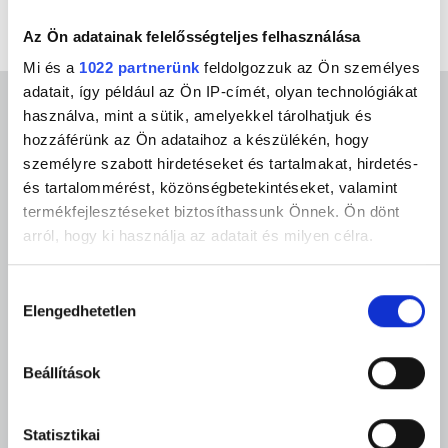
Az Ön adatainak felelősségteljes felhasználása
Mi és a
1022 partnerünk
feldolgozzuk az Ön személyes
adatait, így például az Ön IP-címét, olyan technológiákat
használva, mint a sütik, amelyekkel tárolhatjuk és
Kapcsolat
hozzáférünk az Ön adataihoz a készülékén, hogy
személyre szabott hirdetéseket és tartalmakat, hirdetés-
+36 30 176 8724
vagy
+36 20 487 6673
és tartalommérést, közönségbetekintéseket, valamint
termékfejlesztéseket biztosíthassunk Önnek. Ön dönt
happy.bodility@gmail.com
arról, hogy ki használja az adatait és milyen célra.
2030 Érd, Szabadság tér 12.
Ha engedélyezi, a következőt is meg szeretnénk tenni:
Hozzájárulás
Elengedhetetlen
Információgyűjtés az Ön földrajzi
kiválasztása
elhelyezkedéséről pár méteres pontossággal
Social media
Az Ön készülékén beazonosítása annak konkrét
Beállítások
tulajdonságainak (ujjlenyomat) aktív ellenőrzésével
TikTok
Instagram
Facebook
YouTube
Tudjon meg többet személyes adatainak feldolgozási
Statisztikai
módjairól és adja meg preferenciáit a
Részletek