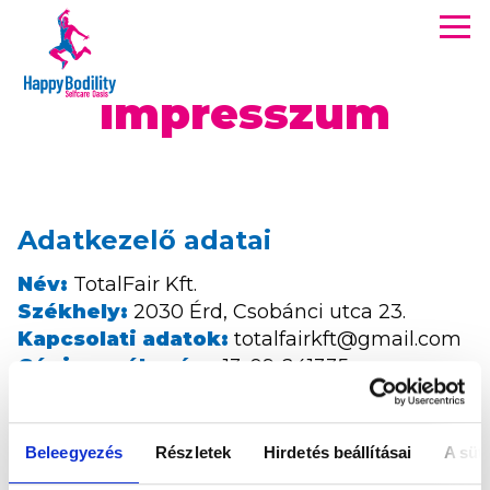
Men
Happy Bodility Selfcare Oasis
Impresszum
Impresszum
Adatkezelő adatai
Név:
TotalFair Kft.
Székhely:
2030 Érd, Csobánci utca 23.
Kapcsolati adatok:
totalfairkft@gmail.com
Cégjegyzékszám:
13-09-241335
Adószám:
23116814-2-13
Nyilvántartásba vételt elrendelő
hatóság:
Cégbíróság
Beleegyezés
Részletek
Hirdetés beállításai
A süti