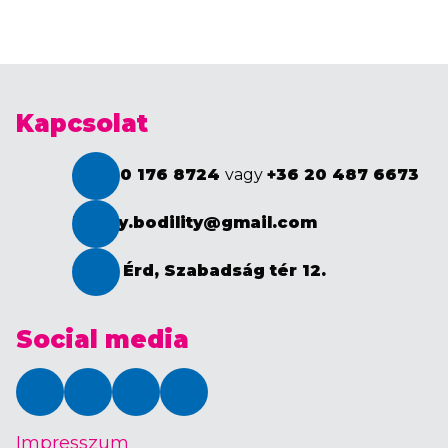
Kapcsolat
+36 30 176 8724
vagy
+36 20 487 6673
happy.bodility@gmail.com
2030 Érd, Szabadság tér 12.
Social media
TikTok
Instagram
Facebook
YouTube
Impresszum