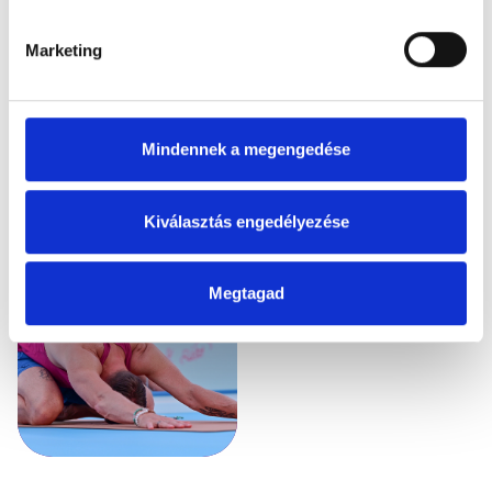
pontban
. Bármikor módosíthatja vagy visszavonhatja a
Sütinyilatkozathoz való hozzájárulását.
Marketing
Sütiket használunk a tartalmak és hirdetések személyre
szabásához, közösségi funkciók biztosításához,
valamint weboldalforgalmunk elemzéséhez. Ezenkívül
Mindennek a megengedése
közösségi média-, hirdető- és elemező partnereinkkel
megosztjuk az Ön weboldalhasználatra vonatkozó
adatait, akik kombinálhatják az adatokat más olyan
Kiválasztás engedélyezése
adatokkal, amelyeket Ön adott meg számukra vagy az
Ön által használt más szolgáltatásokból gyűjtöttek.
Megtagad