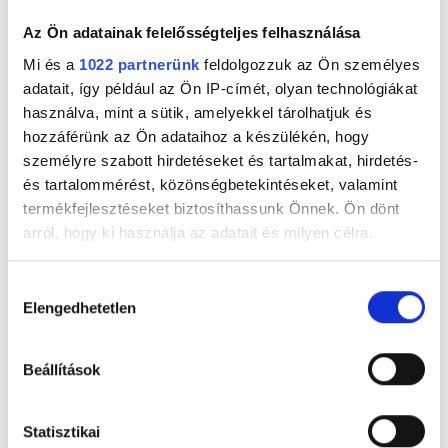
Az Ön adatainak felelősségteljes felhasználása
Mi és a
1022 partnerünk
feldolgozzuk az Ön személyes
adatait, így például az Ön IP-címét, olyan technológiákat
használva, mint a sütik, amelyekkel tárolhatjuk és
hozzáférünk az Ön adataihoz a készülékén, hogy
személyre szabott hirdetéseket és tartalmakat, hirdetés-
és tartalommérést, közönségbetekintéseket, valamint
termékfejlesztéseket biztosíthassunk Önnek. Ön dönt
arról, hogy ki használja az adatait és milyen célra.
Ha engedélyezi, a következőt is meg szeretnénk tenni:
Hozzájárulás
Elengedhetetlen
Információgyűjtés az Ön földrajzi
kiválasztása
elhelyezkedéséről pár méteres pontossággal
Az Ön készülékén beazonosítása annak konkrét
Beállítások
tulajdonságainak (ujjlenyomat) aktív ellenőrzésével
Tudjon meg többet személyes adatainak feldolgozási
Statisztikai
módjairól és adja meg preferenciáit a
Részletek