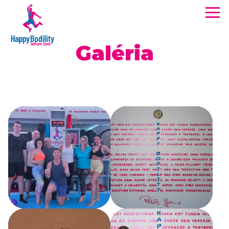
Men
Happy Bodility Selfcare Oasis
Galéria
Galéria