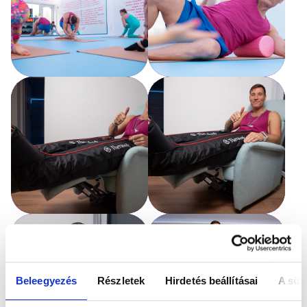
Beleegyezés
Részletek
Hirdetés beállításai
A süti