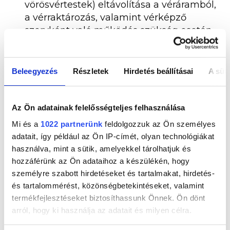
vörösvértestek) eltávolítása a véráramból,
a vérraktározás, valamint vérképző
szervként való működés szükség esetén.
Ezen kívül bizonyos anyagokat is tárol,
mint a glikogén vagy a koleszterin
Beleegyezés
Részletek
Hirdetés beállításai
A süti
Tudtad, hogy amikor az égre nézel és
lélegzel, a tüdőd gyógyul, regenerálódik,
eltűnik a depresszió és érzed, hogy élsz, hogy
Az Ön adatainak felelősségteljes felhasználása
tényleg élsz?
Mi és a
1022 partnerünk
feldolgozzuk az Ön személyes
A tüdő elsődleges szerepe a légcsere,
adatait, így például az Ön IP-címét, olyan technológiákat
vagyis a vér oxigénellátása és a szén-
használva, mint a sütik, amelyekkel tárolhatjuk és
hozzáférünk az Ön adataihoz a készülékén, hogy
dioxid eltávolítása. A tüdő feladata, hogy
személyre szabott hirdetéseket és tartalmakat, hirdetés-
belégzéskor felvegye a friss oxigént a
és tartalommérést, közönségbetekintéseket, valamint
levegőből, és kilégzéskor kilökje a vérből
termékfejlesztéseket biztosíthassunk Önnek. Ön dönt
származó szén-dioxidot. Ezen túlmenően
arról, hogy ki használja az adatait és milyen célra.
a tüdő fontos szerepet játszik a
vérnyomás szabályozásában, és más