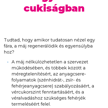
cukiságban
A természet és a test összhangj
Tudtad, hogy amikor tudatosan nézel egy
fára, a máj regenerálódik és egyensúlyba
hoz?
A máj nélkülözhetetlen a szervezet
működésében, és többek között a
méregtelenítésért, az anyagcsere-
folyamatok (szénhidrát-, zsír- és
fehérjeanyagcsere) szabályozásáért, a
vércukorszint fenntartásáért, és a
véralvadáshoz szükséges fehérjék
termeléséért felel.