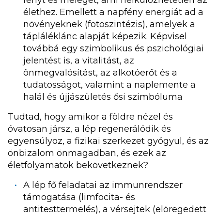
fényt és meleget, ami nélkülözhetetlen az
élethez. Emellett a napfény energiát ad a
növényeknek (fotoszintézis), amelyek a
tápláléklánc alapját képezik. Képvisel
továbbá egy szimbolikus és pszichológiai
jelentést is, a vitalitást, az
önmegvalósítást, az alkotóerőt és a
tudatosságot, valamint a naplemente a
halál és újjászületés ősi szimbóluma
Tudtad, hogy amikor a földre nézel és
óvatosan jársz, a lép regenerálódik és
egyensúlyoz, a fizikai szerkezet gyógyul, és az
önbizalom önmagadban, és ezek az
életfolyamatok bekövetkeznek?
A lép fő feladatai az immunrendszer
támogatása (limfocita- és
antitesttermelés), a vérsejtek (elöregedett