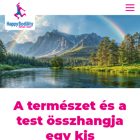
Men
Happy Bodility Selfcare Oasis
A természet és a
2025. november 5., 06:03
test összhangja
egy kis