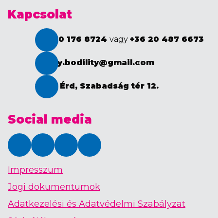
Kapcsolat
+36 30 176 8724
vagy
+36 20 487 6673
happy.bodility@gmail.com
2030 Érd, Szabadság tér 12.
Social media
TikTok
Instagram
Facebook
YouTube
Impresszum
Jogi dokumentumok
Adatkezelési és Adatvédelmi Szabályzat