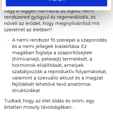
Tudtad hogy amikor ránézel egy esőcseppre
vagy a reggeli harmatra, az egész nemi
rendszered gyógyul és regenerálódik, és
növeli az erődet, hogy megnyilvánítsd mit
szeretnél az életben?
A nemi rendszer fő szerepei a szaporodás
és a nemi jellegek kialakítása. Ez
magában foglalja a szaporítósejtek
(hímivarsejt, petesejt) termelését, a
hormonok előállítását, amelyek
szabályozzák a reproduktív folyamatokat,
valamint a szexuális aktust és a magzat
fejlődését lehetővé tevő anatómiai
struktúrákat
Tudtad, hogy az élet áldás és öröm, egy
ártatlan mosoly távolságában…